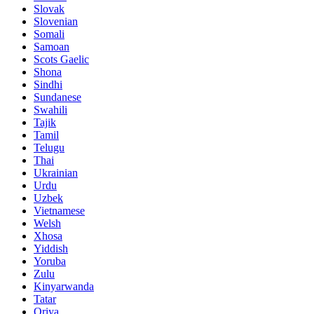
Slovak
Slovenian
Somali
Samoan
Scots Gaelic
Shona
Sindhi
Sundanese
Swahili
Tajik
Tamil
Telugu
Thai
Ukrainian
Urdu
Uzbek
Vietnamese
Welsh
Xhosa
Yiddish
Yoruba
Zulu
Kinyarwanda
Tatar
Oriya