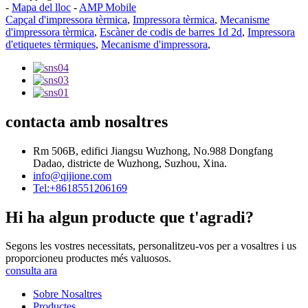
-
Mapa del lloc
-
AMP Mobile
Capçal d'impressora tèrmica
,
Impressora tèrmica
,
Mecanisme
d'impressora tèrmica
,
Escàner de codis de barres 1d 2d
,
Impressora
d'etiquetes tèrmiques
,
Mecanisme d'impressora
,
contacta amb nosaltres
Rm 506B, edifici Jiangsu Wuzhong, No.988 Dongfang
Dadao, districte de Wuzhong, Suzhou, Xina.
info@qijione.com
Tel:+8618551206169
Hi ha algun producte que t'agradi?
Segons les vostres necessitats, personalitzeu-vos per a vosaltres i us
proporcioneu productes més valuosos.
consulta ara
Sobre Nosaltres
Productes