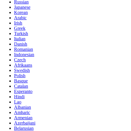
Russian
Japanese
Korean
Arabic
Irish
Greek
Turkish
Italian
Danish
Romanian
Indonesian
Czech
Afrikaans
Swedish
Polish
Basque
Catalan
Esperanto
Hindi
Lao
Albanian
Amharic
Armenian
Azerbaijani
Belarusian