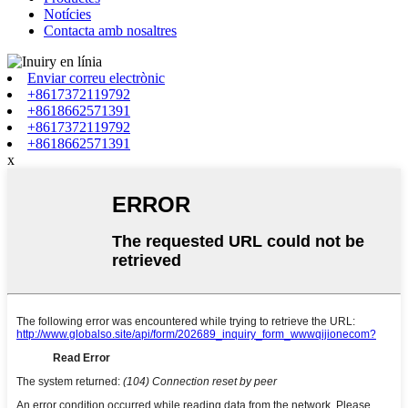
Notícies
Contacta amb nosaltres
Enviar correu electrònic
+8617372119792
+8618662571391
+8617372119792
+8618662571391
x