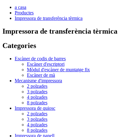
a casa
Productes
Impressora de transferència tèrmica
Impressora de transferència tèrmica
Categories
Escàner de codis de barres
Escàner d'escriptori
Mòdul d'escàner de muntatge fix
Escàner de mà
Mecanisme d'impressora
2 polzades
3 polzades
4 polzades
8 polzades
Impressora de quiosc
2 polzades
3 polzades
4 polzades
8 polzades
Impressora de panell