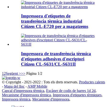
Impressora d'etiquetes de
transferència tèrmica industrial
Citizen CL-E720 per a magatzems
Impressora de transferència tèrmica
d'etiquetes adhesives d'escriptori
Citizen CL-S631/CL-S631II
1
2
Següent >
>>
Pàgina 1/2
© Copyright - 2021-2022 : Tots els drets reservats.
Productes calents
-
Mapa del lloc
-
AMP Mobile
Capçal d'impressora tèrmica
,
Escàner de codis de barres 1d 2d
,
Mecanisme d'impressora tèrmica
,
Impressora d'etiquetes tèrmiques
,
Impressora tèrmica
,
Mecanisme d'impressora
,