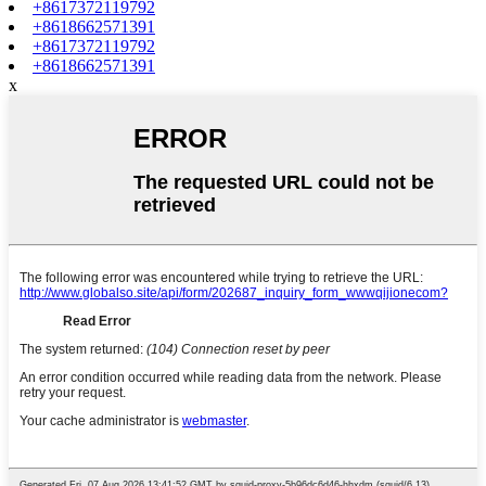
+8617372119792
+8618662571391
+8617372119792
+8618662571391
x