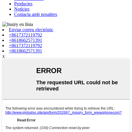
Productes
Notícies
Contacta amb nosaltres
Enviar correu electrònic
+8617372119792
+8618662571391
+8617372119792
+8618662571391
x