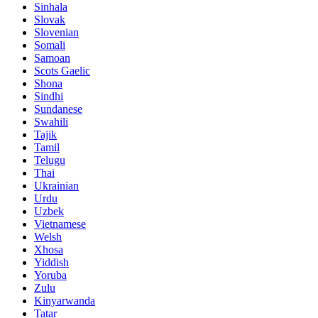
Sinhala
Slovak
Slovenian
Somali
Samoan
Scots Gaelic
Shona
Sindhi
Sundanese
Swahili
Tajik
Tamil
Telugu
Thai
Ukrainian
Urdu
Uzbek
Vietnamese
Welsh
Xhosa
Yiddish
Yoruba
Zulu
Kinyarwanda
Tatar