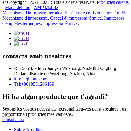
© Copyright - 2021-2022 : Tots els drets reservats.
Productes calents
-
Mapa del lloc
-
AMP Mobile
Mecanisme d'impressora tèrmica
,
Escàner de codis de barres 1d 2d
,
Mecanisme d'impressora
,
Capçal d'impressora tèrmica
,
Impressora
d'etiquetes tèrmiques
,
Impressora tèrmica
,
contacta amb nosaltres
Rm 506B, edifici Jiangsu Wuzhong, No.988 Dongfang
Dadao, districte de Wuzhong, Suzhou, Xina.
info@qijione.com
Tel:+8618551206169
Hi ha algun producte que t'agradi?
Segons les vostres necessitats, personalitzeu-vos per a vosaltres i us
proporcioneu productes més valuosos.
consulta ara
Sobre Nosaltres