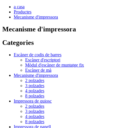
a casa
Productes
Mecanisme d'impressora
Mecanisme d'impressora
Categories
Escàner de codis de barres
Escàner d'escriptori
Mòdul d'escàner de muntatge fix
Escàner de mà
Mecanisme d'impressora
2 polzades
3 polzades
4 polzades
8 polzades
Impressora de quiosc
2 polzades
3 polzades
4 polzades
8 polzades
Impressora de panell